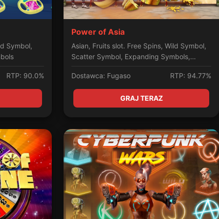
Power of Asia
ld Symbol,
Asian, Fruits slot. Free Spins, Wild Symbol,
bols
Scatter Symbol, Expanding Symbols,
Jackpot
RTP: 90.0%
Dostawca: Fugaso
RTP: 94.77%
GRAJ TERAZ