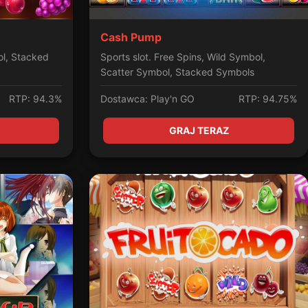
Cash Pump
ol, Stacked
Sports slot. Free Spins, Wild Symbol,
Scatter Symbol, Stacked Symbols
RTP: 94.3%
Dostawca: Play'n GO
RTP: 94.75%
GRAJ TERAZ