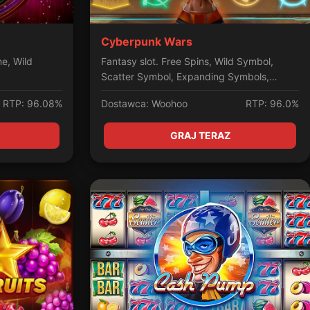
Cyberpunk Wars
me, Wild
Fantasy slot. Free Spins, Wild Symbol,
Scatter Symbol, Expanding Symbols,
Stacked Symbols, Jackpot
RTP: 96.08%
Dostawca: Woohoo
RTP: 96.0%
GRAJ TERAZ