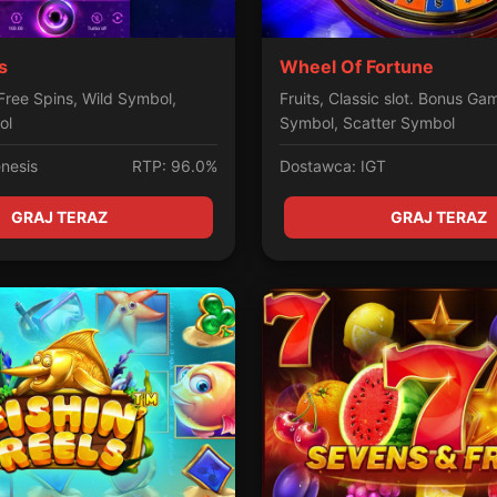
s
Wheel Of Fortune
 Free Spins, Wild Symbol,
Fruits, Classic slot. Bonus Ga
ol
Symbol, Scatter Symbol
nesis
RTP: 96.0%
Dostawca: IGT
GRAJ TERAZ
GRAJ TERAZ