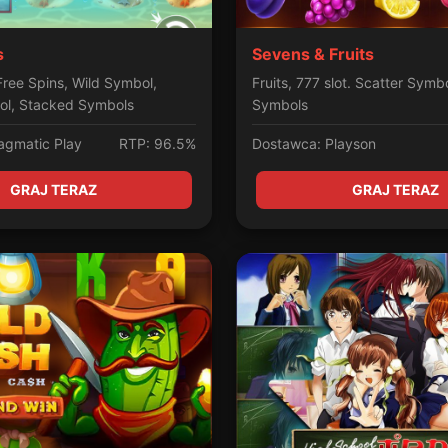
s
Sevens & Fruits
 Free Spins, Wild Symbol,
Fruits, 777 slot. Scatter Symb
ol, Stacked Symbols
Symbols
agmatic Play
RTP: 96.5%
Dostawca: Playson
GRAJ TERAZ
GRAJ TERAZ