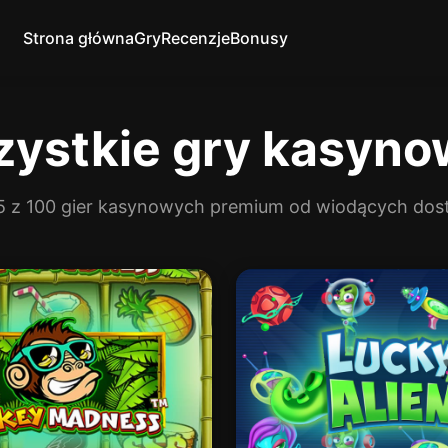
Strona główna
Gry
Recenzje
Bonusy
ystkie gry kasyno
25 z 100 gier kasynowych premium od wiodących do