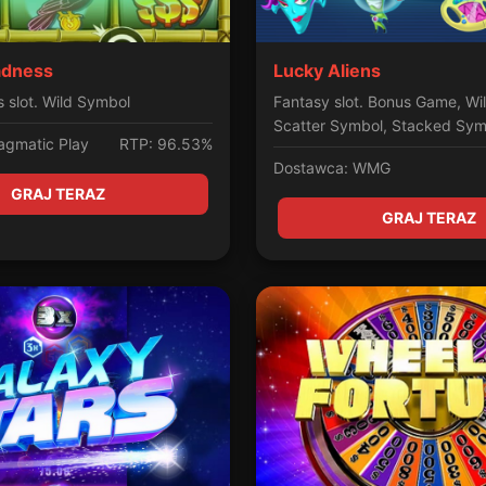
dness
Lucky Aliens
s slot. Wild Symbol
Fantasy slot. Bonus Game, Wi
Scatter Symbol, Stacked Sym
agmatic Play
RTP: 96.53%
Dostawca: WMG
GRAJ TERAZ
GRAJ TERAZ