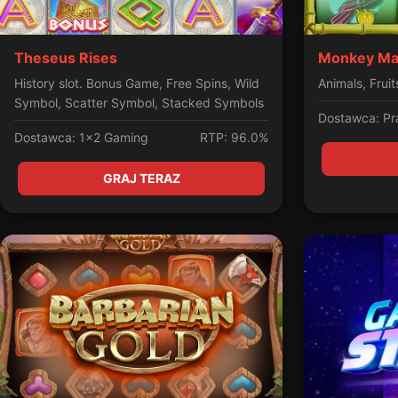
Theseus Rises
Monkey Ma
History slot. Bonus Game, Free Spins, Wild
Animals, Fruit
Symbol, Scatter Symbol, Stacked Symbols
Dostawca: Pr
Dostawca: 1x2 Gaming
RTP: 96.0%
GRAJ TERAZ