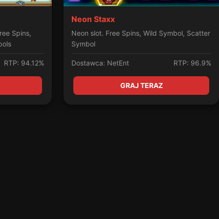
Neon Staxx
ree Spins,
Neon slot. Free Spins, Wild Symbol, Scatter
bols
Symbol
RTP: 94.12%
Dostawca: NetEnt
RTP: 96.9%
GRAJ TERAZ