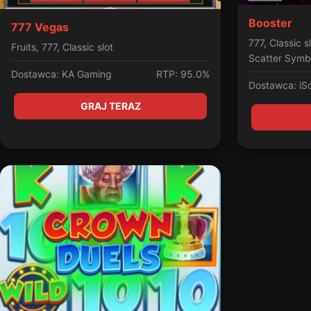
Booster
777 Vegas
777, Classic 
Fruits, 777, Classic slot
Scatter Symb
Dostawca: KA Gaming
RTP: 95.0%
Dostawca: iS
GRAJ TERAZ