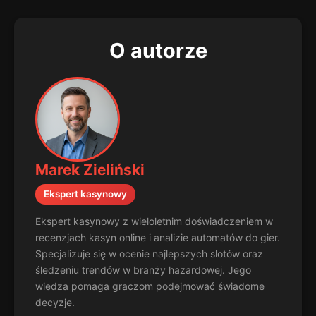
O autorze
Marek Zieliński
Ekspert kasynowy
Ekspert kasynowy z wieloletnim doświadczeniem w
recenzjach kasyn online i analizie automatów do gier.
Specjalizuje się w ocenie najlepszych slotów oraz
śledzeniu trendów w branży hazardowej. Jego
wiedza pomaga graczom podejmować świadome
decyzje.