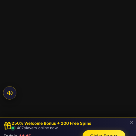
×
250% Welcome Bonus + 200 Free Spins
1,407
players online now