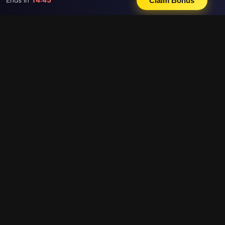
Ends in
14:45
Claim Bonus
Kasyno Vulkan Vegas Casino - Twój niezawodny partner w
świecie hazardu
Szybkie linki
Strona główna
Gry
Recenzje
Bonusy
Bez depozytu
Metody płatności