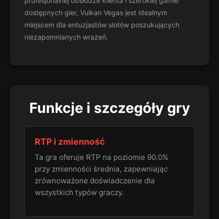
profesjonalnej obsłudze klienta i szerokiej gamie
dostępnych gier, Vulkan Vegas jest idealnym
miejscem dla entuzjastów slotów poszukujących
niezapomnianych wrażeń.
Funkcje i szczegóły gry
RTP i zmienność
Ta gra oferuje RTP na poziomie 90.0%
przy zmienności średnia, zapewniając
zrównoważone doświadczenie dla
wszystkich typów graczy.