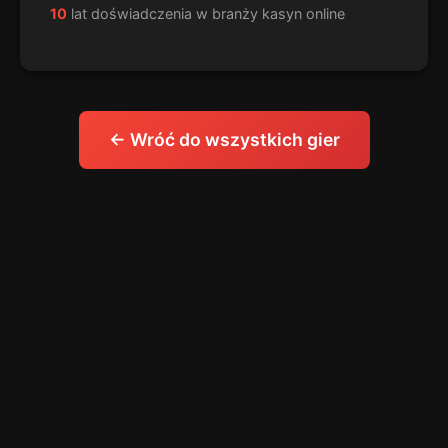
10
lat doświadczenia w branży kasyn online
← Wróć do wszystkich gier