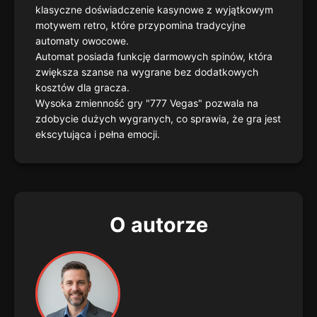
klasyczne doświadczenie kasynowe z wyjątkowym
motywem retro, które przypomina tradycyjne
automaty owocowe.
Automat posiada funkcję darmowych spinów, która
zwiększa szanse na wygrane bez dodatkowych
kosztów dla gracza.
Wysoka zmienność gry "777 Vegas" pozwala na
zdobycie dużych wygranych, co sprawia, że gra jest
ekscytująca i pełna emocji.
O autorze