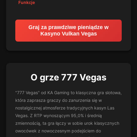
Funkcje
Graj za prawdziwe pieniądze w
Kasyno Vulkan Vegas
O grze 777 Vegas
"777 Vegas" od KA Gaming to klasyczna gra slotowa,
która zaprasza graczy do zanurzenia się w
nostalgicznej atmosferze tradycyjnych kasyn Las
Vegas. Z RTP wynoszącym 95,0% i średnią
zmiennością, ta gra łączy w sobie urok klasycznych
owocówek z nowoczesnym podejściem do